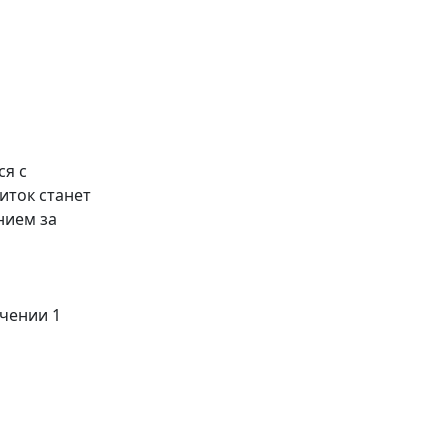
ся с
иток станет
нием за
ечении 1